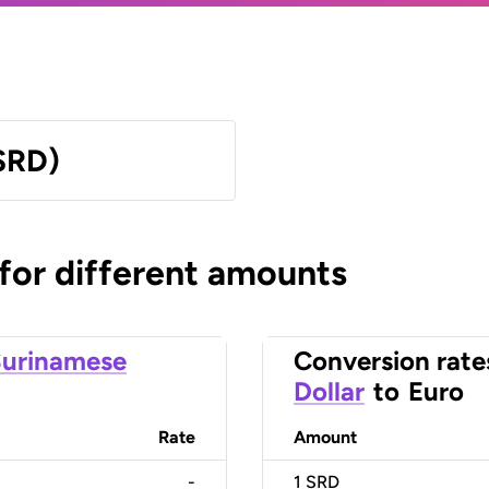
SRD)
 for different amounts
urinamese
Conversion rate
Dollar
to
Euro
Rate
Amount
-
1
SRD