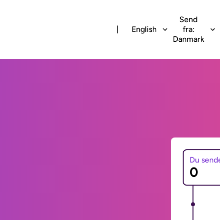
Send
English
fra:
Danmark
Du send