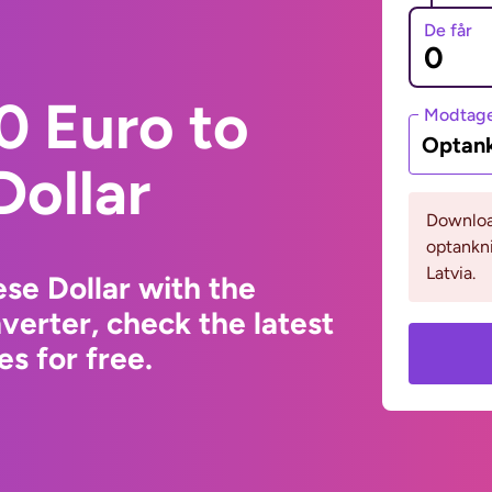
De får
0 Euro to
Modtage
Optank
Dollar
Download
optankni
Latvia.
se Dollar with the
erter, check the latest
s for free.