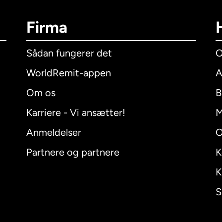
Firma
Sådan fungerer det
O
WorldRemit-appen
A
Om os
B
Karriere - Vi ansætter!
M
Anmeldelser
O
Partnere og partnere
K
K
S