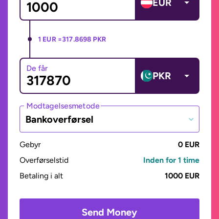
EUR
1 EUR =
317.8698 PKR
De får
PKR
Modtagelsesmetode
Bankoverførsel
Gebyr
0 EUR
Overførselstid
Inden for 1 time
Betaling i alt
1000 EUR
Send Money