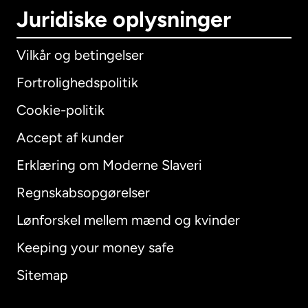
Juridiske oplysninger
Vilkår og betingelser
Fortrolighedspolitik
Cookie-politik
Accept af kunder
Erklæring om Moderne Slaveri
International
English
Regnskabsopgørelser
Lønforskel mellem mænd og kvinder
Keeping your money safe
Australien
Sitemap
Canada
English