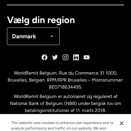
Canada
Français
Vælg din region
Danmark
Danmark
Frankrig
Holland
WorldRemit Belgium,
Rue du Commerce 31 1000
,
Bruxelles, Belgien. RPM/RPR Bruxelles – Momsnummer:
Malaysia
BE0718634495.
WorldRemit Belgium er autoriseret og reguleret af
New Zealand
National Bank of Belgium (NBB) under belgisk lov om
betalingsinstitutioner af 11. marts 2018.
Registreringsnummer: 718634495.
Spanien
This website uses cookies to enhance user experience and to
analyze performance and traffic on our website. We also