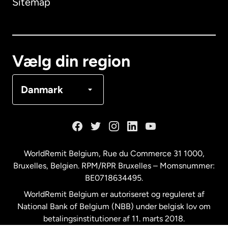
Sitemap
Canada
English
Canada
Français
Vælg din region
Danmark
Danmark
Frankrig
Holland
WorldRemit Belgium,
Rue du Commerce 31 1000
,
Bruxelles, Belgien. RPM/RPR Bruxelles – Momsnummer:
Malaysia
BE0718634495.
WorldRemit Belgium er autoriseret og reguleret af
New Zealand
National Bank of Belgium (NBB) under belgisk lov om
betalingsinstitutioner af 11. marts 2018.