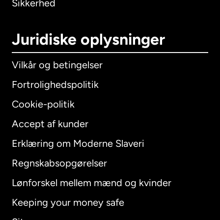
Sikkerhed
Juridiske oplysninger
Vilkår og betingelser
Fortrolighedspolitik
Cookie-politik
Accept af kunder
Erklæring om Moderne Slaveri
International
English
Regnskabsopgørelser
Lønforskel mellem mænd og kvinder
Keeping your money safe
Australien