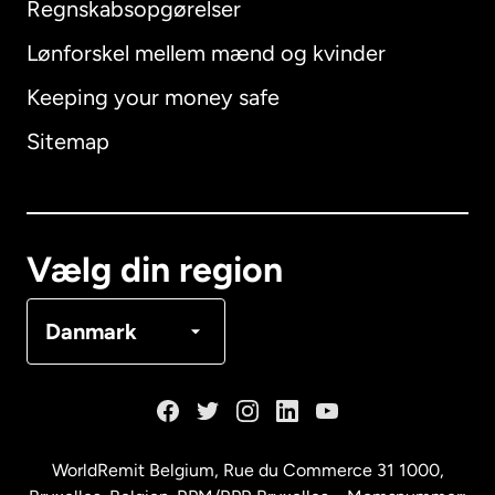
Regnskabsopgørelser
Lønforskel mellem mænd og kvinder
Keeping your money safe
Australien
Sitemap
Canada
English
Canada
Français
Vælg din region
Danmark
Danmark
Frankrig
Holland
WorldRemit Belgium,
Rue du Commerce 31 1000
,