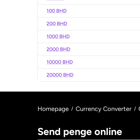
100 BHD
200 BHD
1000 BHD
2000 BHD
10000 BHD
20000 BHD
Homepage
Currency Converter
/
/
Send penge online