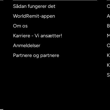
Sådan fungerer det
O
WorldRemit-appen
A
Om os
B
Karriere - Vi ansætter!
M
Anmeldelser
O
Partnere og partnere
K
K
S