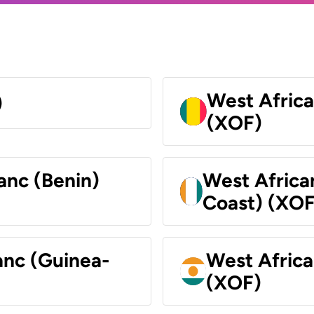
West Africa
)
(XOF)
anc (Benin)
West Africa
Coast) (XOF
anc (Guinea-
West Africa
(XOF)