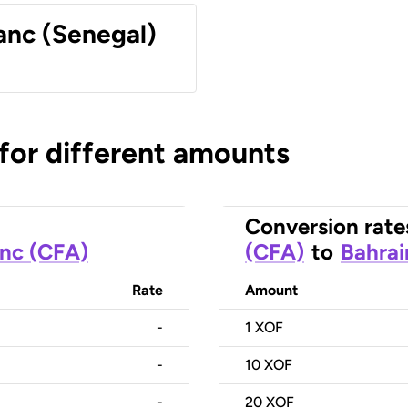
anc (Senegal)
 for different amounts
Conversion rate
anc (CFA)
(CFA)
to
Bahrai
Rate
Amount
-
1
XOF
-
10
XOF
-
20
XOF