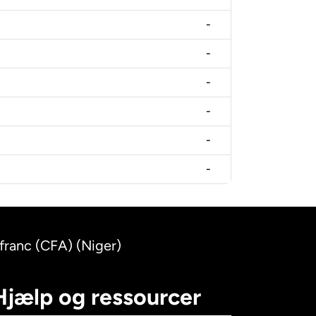
-
-
-
-
-
-
 franc (CFA) (Niger)
Hjælp og ressourcer