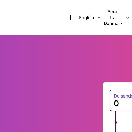
Send
English
fra:
Danmark
Du send