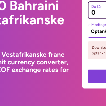
0 Bahraini
De får
tafrikanske
Modtage
Optank
Download
 Vestafrikanske franc
optankni
it currency converter,
XOF exchange rates for