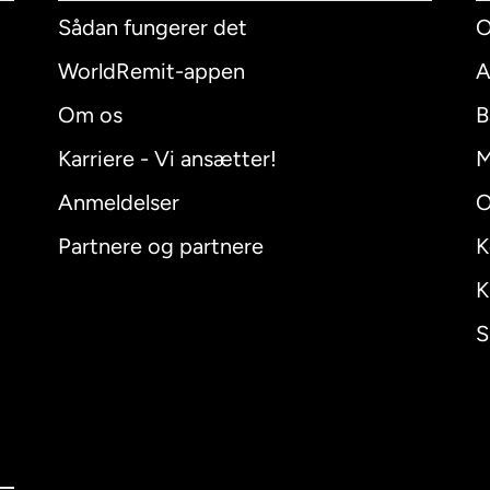
Sådan fungerer det
O
WorldRemit-appen
A
Om os
B
Karriere - Vi ansætter!
M
Anmeldelser
O
Partnere og partnere
K
K
S