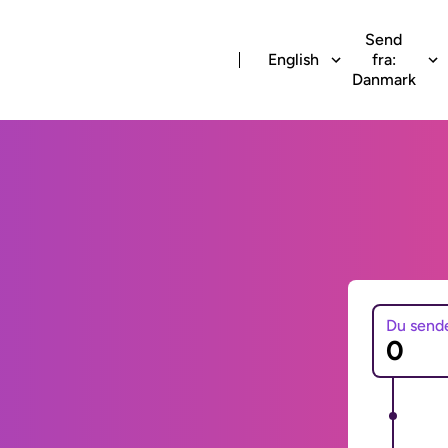
Send
English
fra:
Danmark
Du send