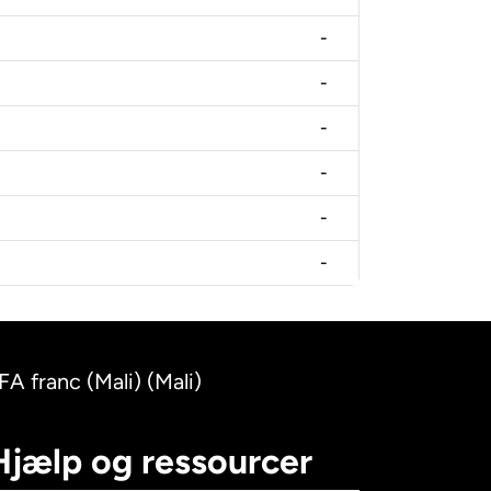
-
-
-
-
-
-
A franc (Mali) (Mali)
Hjælp og ressourcer