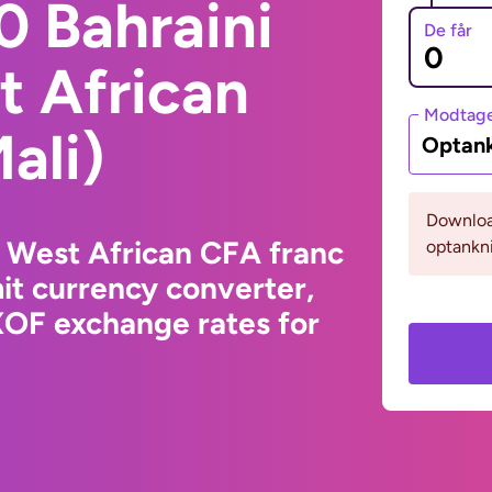
0 Bahraini
De får
t African
Modtage
ali)
Optank
Download
o West African CFA franc
optankni
it currency converter,
XOF exchange rates for