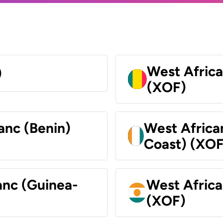
West Africa
)
(XOF)
anc (Benin)
West Africa
Coast) (XOF
anc (Guinea-
West Africa
(XOF)