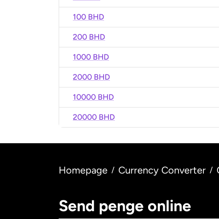
100 BHD
200 BHD
1000 BHD
2000 BHD
10000 BHD
20000 BHD
Homepage
Currency Converter
/
/
Send penge online