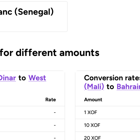
anc (Senegal)
 for different amounts
Dinar
to
West
Conversion rate
(Mali)
to
Bahrai
Rate
Amount
-
1
XOF
-
10
XOF
-
20
XOF