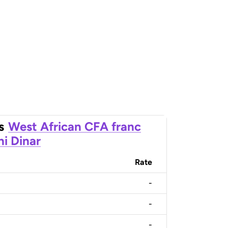
s
West African CFA franc
ni Dinar
Rate
-
-
-