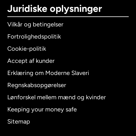
Juridiske oplysninger
Vilkår og betingelser
Fortrolighedspolitik
Cookie-politik
Accept af kunder
Erklæring om Moderne Slaveri
International
English
Regnskabsopgørelser
Lønforskel mellem mænd og kvinder
Keeping your money safe
Australien
Sitemap
Canada
English