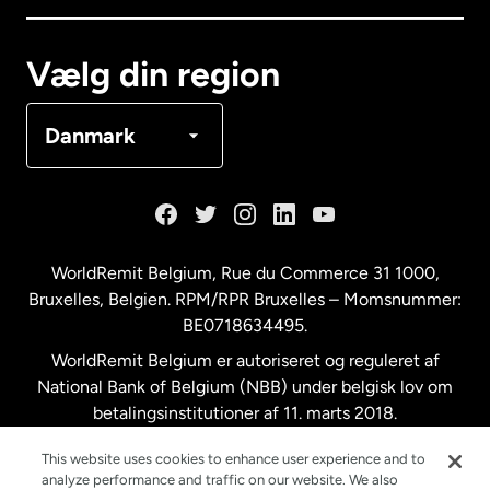
Canada
Français
Vælg din region
Danmark
Danmark
Frankrig
Holland
WorldRemit Belgium,
Rue du Commerce 31 1000
,
Bruxelles, Belgien. RPM/RPR Bruxelles – Momsnummer:
Malaysia
BE0718634495.
WorldRemit Belgium er autoriseret og reguleret af
New Zealand
National Bank of Belgium (NBB) under belgisk lov om
betalingsinstitutioner af 11. marts 2018.
Registreringsnummer: 718634495.
Spanien
This website uses cookies to enhance user experience and to
analyze performance and traffic on our website. We also