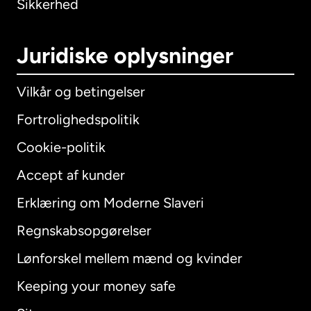
Sikkerhed
Juridiske oplysninger
Vilkår og betingelser
Fortrolighedspolitik
Cookie-politik
Accept af kunder
Erklæring om Moderne Slaveri
International
English
Regnskabsopgørelser
Lønforskel mellem mænd og kvinder
Keeping your money safe
Australien