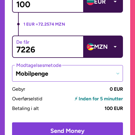
EUR
1 EUR =
72.2574 MZN
De får
MZN
Modtagelsesmetode
Mobilpenge
Gebyr
0 EUR
Overførselstid
⚡ Inden for 5 minutter
Betaling i alt
100 EUR
Send Money