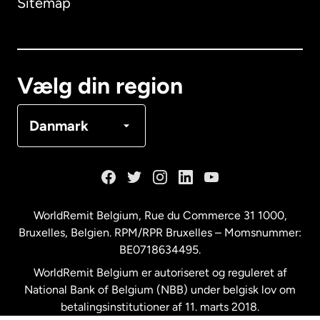
Sitemap
Canada
English
Canada
Français
Vælg din region
Danmark
Danmark
Frankrig
Holland
WorldRemit Belgium,
Rue du Commerce 31 1000
,
Bruxelles, Belgien. RPM/RPR Bruxelles – Momsnummer:
Malaysia
BE0718634495.
WorldRemit Belgium er autoriseret og reguleret af
New Zealand
National Bank of Belgium (NBB) under belgisk lov om
betalingsinstitutioner af 11. marts 2018.