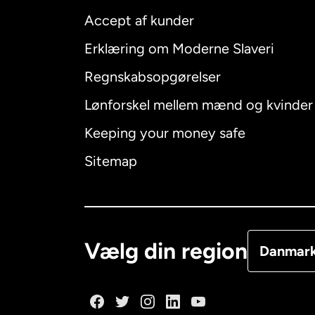
Accept af kunder
Internatio
Erklæring om Moderne Slaveri
Regnskabsopgørelser
Lønforskel mellem mænd og kvinder
Australien
Keeping your money safe
Canada
E
Sitemap
Canada
F
Danmark
Vælg din region
Danmar
Frankrig