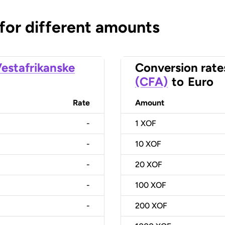
 for different amounts
estafrikanske
Conversion rate
(CFA)
to
Euro
Rate
Amount
-
1
XOF
-
10
XOF
-
20
XOF
-
100
XOF
-
200
XOF