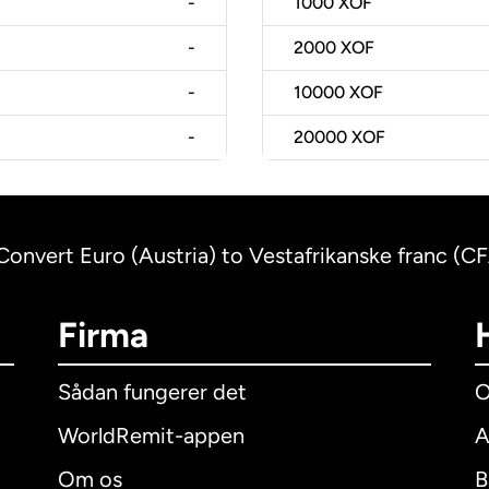
-
1000
XOF
-
2000
XOF
-
10000
XOF
-
20000
XOF
Convert Euro (Austria) to Vestafrikanske franc (C
Firma
Sådan fungerer det
O
WorldRemit-appen
A
Om os
B