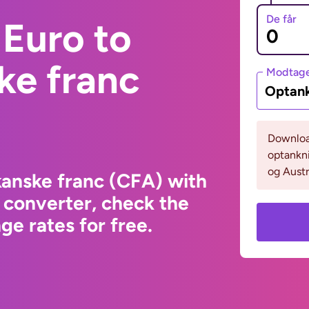
De får
Euro to
ke franc
Modtage
Optank
Download
optankni
og Austr
kanske franc (CFA) with
 converter, check the
e rates for free.