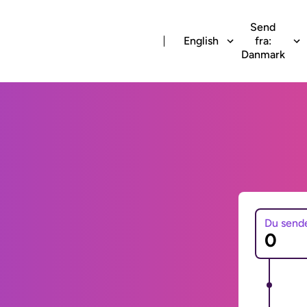
Send
English
fra:
Danmark
Du send