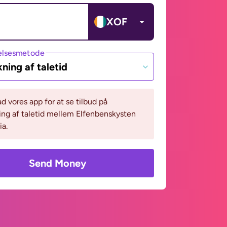
XOF
lsesmetode
ning af taletid
 vores app for at se tilbud på
ng af taletid mellem Elfenbenskysten
ia.
Send Money