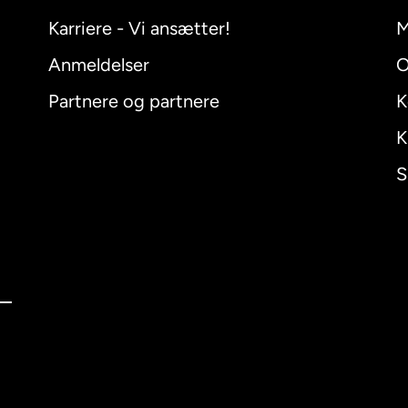
Karriere - Vi ansætter!
M
Anmeldelser
O
Partnere og partnere
K
K
S