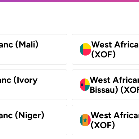
anc (Mali)
West Africa
(XOF)
nc (Ivory
West Africa
Bissau) (XO
anc (Niger)
West Africa
(XOF)