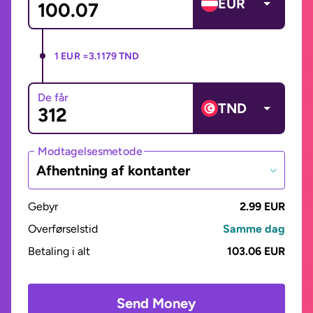
EUR
1 EUR =
3.1179 TND
De får
TND
Modtagelsesmetode
Afhentning af kontanter
Gebyr
2.99 EUR
Overførselstid
Samme dag
Betaling i alt
103.06 EUR
Send Money