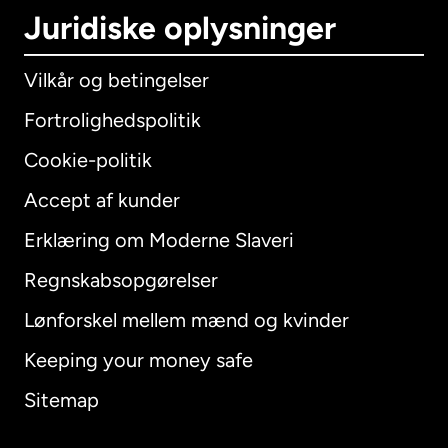
Juridiske oplysninger
Vilkår og betingelser
Fortrolighedspolitik
Cookie-politik
Accept af kunder
Erklæring om Moderne Slaveri
International
English
Regnskabsopgørelser
Lønforskel mellem mænd og kvinder
Keeping your money safe
Australien
Sitemap
Canada
English