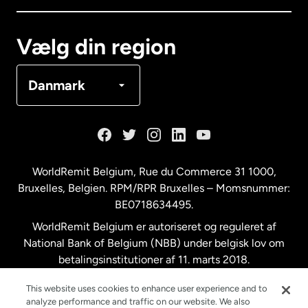
Canada
Français
Vælg din region
Danmark
Danmark
Frankrig
Holland
WorldRemit Belgium,
Rue du Commerce 31 1000
,
Bruxelles, Belgien. RPM/RPR Bruxelles – Momsnummer:
Malaysia
BE0718634495.
WorldRemit Belgium er autoriseret og reguleret af
New Zealand
National Bank of Belgium (NBB) under belgisk lov om
betalingsinstitutioner af 11. marts 2018.
Registreringsnummer: 718634495.
Spanien
This website uses cookies to enhance user experience and to
analyze performance and traffic on our website. We also