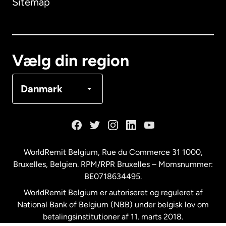
Sitemap
Canada
English
Canada
Français
Vælg din region
Danmark
Danmark
Frankrig
Holland
WorldRemit Belgium,
Rue du Commerce 31 1000
,
Bruxelles, Belgien. RPM/RPR Bruxelles – Momsnummer:
Malaysia
BE0718634495.
WorldRemit Belgium er autoriseret og reguleret af
New Zealand
National Bank of Belgium (NBB) under belgisk lov om
betalingsinstitutioner af 11. marts 2018.