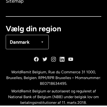
Sitemap
Canada
English
Canada
Français
Vælg din region
Danmark
Danmark
Frankrig
Holland
WorldRemit Belgium,
Rue du Commerce 31 1000
,
Bruxelles, Belgien. RPM/RPR Bruxelles – Momsnummer:
Malaysia
BE0718634495.
WorldRemit Belgium er autoriseret og reguleret af
New Zealand
National Bank of Belgium (NBB) under belgisk lov om
betalingsinstitutioner af 11. marts 2018.