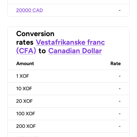
20000 CAD
-
Conversion
rates
Vestafrikanske franc
(CFA)
to
Canadian Dollar
Amount
Rate
1
XOF
-
10
XOF
-
20
XOF
-
100
XOF
-
200
XOF
-