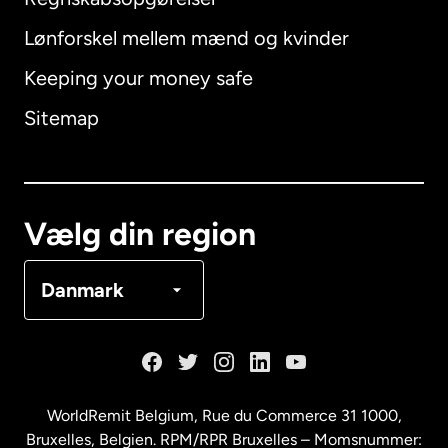
Lønforskel mellem mænd og kvinder
Keeping your money safe
Australien
Sitemap
Canada
English
Canada
Français
Vælg din region
Danmark
Danmark
Frankrig
Holland
WorldRemit Belgium,
Rue du Commerce 31 1000
,
Bruxelles, Belgien. RPM/RPR Bruxelles – Momsnummer: