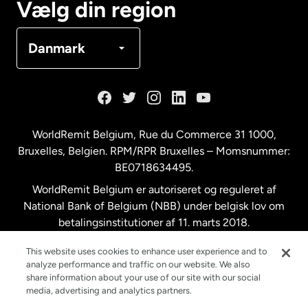
Vælg din region
Danmark
Danmark
Frankrig
Holland
WorldRemit Belgium,
Rue du Commerce 31 1000
,
Bruxelles, Belgien. RPM/RPR Bruxelles – Momsnummer:
Malaysia
BE0718634495.
WorldRemit Belgium er autoriseret og reguleret af
New Zealand
National Bank of Belgium (NBB) under belgisk lov om
betalingsinstitutioner af 11. marts 2018.
Registreringsnummer: 718634495.
Spanien
This website uses cookies to enhance user experience and to
analyze performance and traffic on our website. We also
share information about your use of our site with our social
Storbritannien
media, advertising and analytics partners.