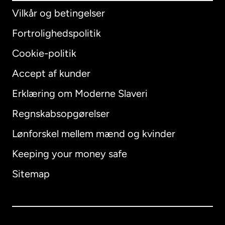
Vilkår og betingelser
Fortrolighedspolitik
Cookie-politik
Accept af kunder
Erklæring om Moderne Slaveri
International
English
Regnskabsopgørelser
Lønforskel mellem mænd og kvinder
Keeping your money safe
Australien
Sitemap
Canada
English
Canada
Français