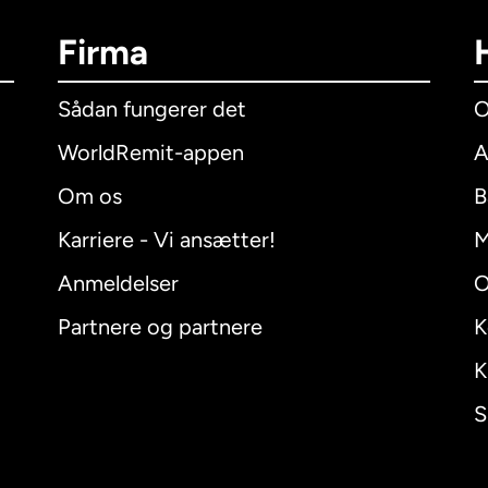
Firma
Sådan fungerer det
O
WorldRemit-appen
A
Om os
B
Karriere - Vi ansætter!
M
Anmeldelser
O
Partnere og partnere
K
K
S