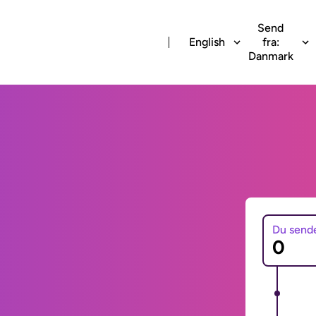
Send
English
fra:
Danmark
Du send