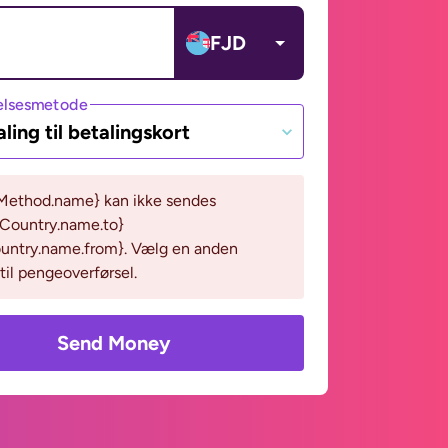
FJD
lsesmetode
ling til betalingskort
Method.name} kan ikke sendes
eCountry.name.to}
untry.name.from}. Vælg en anden
il pengeoverførsel.
Send Money