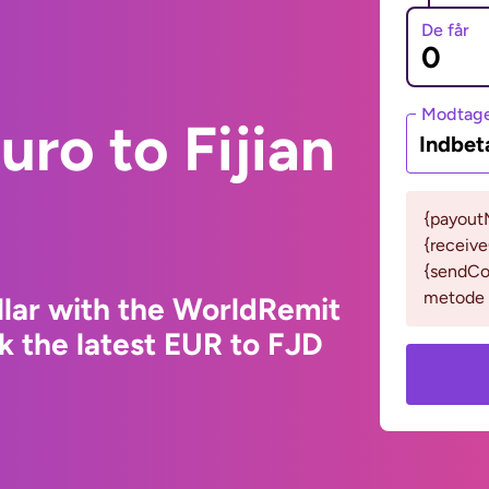
De får
Modtage
uro to Fijian
Indbeta
{payout
{receiv
{sendCo
metode t
llar with the WorldRemit
k the latest EUR to FJD