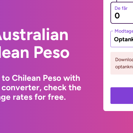
De får
ustralian
Modtage
Optank
ilean Peso
Download
optankni
 to Chilean Peso with
 converter, check the
e rates for free.