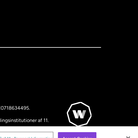
BE0718634495.
ngsinstitutioner af 11.
© WorldRemit 2024