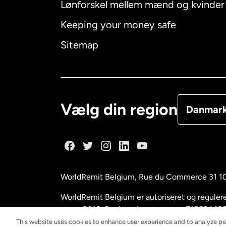
Lønforskel mellem mænd og kvinder
Australien
Keeping your money safe
Canada
E
Sitemap
Canada
F
Danmark
Vælg din region
Danmar
Frankrig
Holland
WorldRemit Belgium,
Rue du Commerce 31 1
Malaysia
WorldRemit Belgium er autoriseret og reguleret
marts 2018. Registreringsnummer: 718634495
This website uses cookies to enhance user experience and to analyze pe
New Zeal