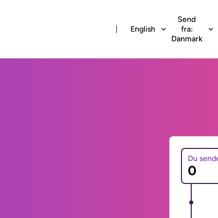
Send
English
fra:
Danmark
Du send