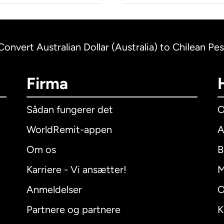
Convert Australian Dollar (Australia) to Chilean Pes
Firma
Sådan fungerer det
O
WorldRemit-appen
A
Om os
B
Karriere - Vi ansætter!
M
Anmeldelser
O
Partnere og partnere
K