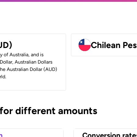
AUD)
Chilean Pes
y of Australia, and is
ollar, Australian Dollars
 the Australian Dollar (AUD)
ld.
 for different amounts
n
Conversion rate