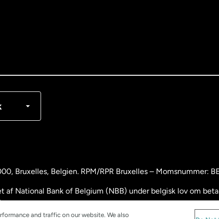
nglish
rançais
k
000
, Bruxelles, Belgien. RPM/RPR Bruxelles – Momsnummer: 
 af National Bank of Belgium (NBB) under belgisk lov om betali
.
rformance and traffic on our website. We also
and