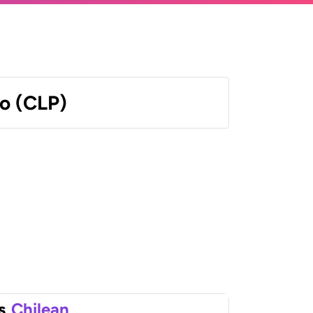
o (CLP)
s
Chilean