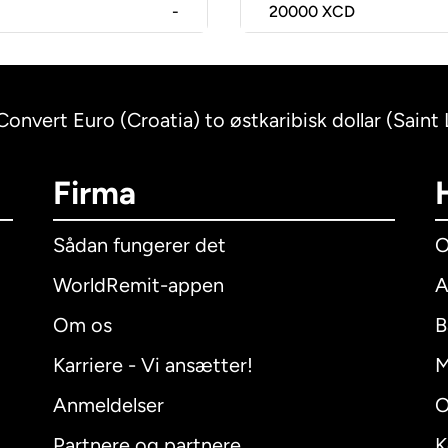
-
20000
XCD
Convert Euro (Croatia) to østkaribisk dollar (Saint 
Firma
Sådan fungerer det
O
WorldRemit-appen
A
Om os
B
Karriere - Vi ansætter!
M
Anmeldelser
O
Partnere og partnere
K