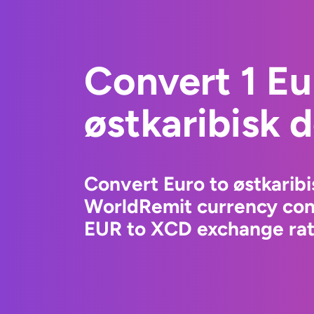
Convert 1 Eu
østkaribisk d
Convert Euro to østkaribi
WorldRemit currency conv
EUR to XCD exchange rate