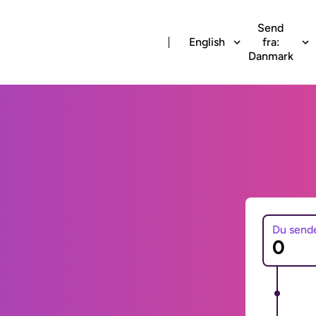
Send
English
fra:
Danmark
Du send