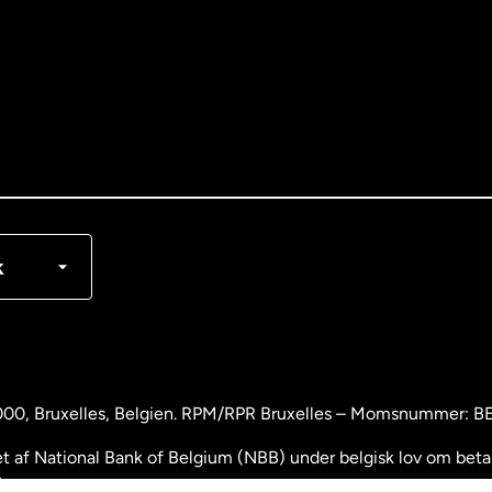
nglish
rançais
k
000
, Bruxelles, Belgien. RPM/RPR Bruxelles – Momsnummer: 
 af National Bank of Belgium (NBB) under belgisk lov om betali
.