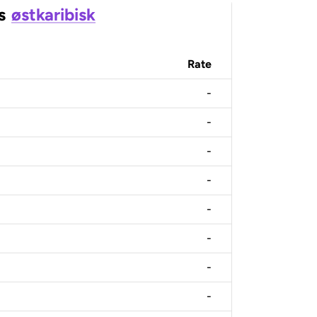
s
østkaribisk
Rate
-
-
-
-
-
-
-
-