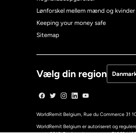
Lønforskel mellem mænd og kvinder
Australien
Keeping your money safe
Canada
E
Sitemap
Canada
F
Danmark
Vælg din region
Danmar
Frankrig
Holland
WorldRemit Belgium,
Rue du Commerce 31 1
Malaysia
WorldRemit Belgium er autoriseret og reguleret
marts 2018. Registreringsnummer: 718634495