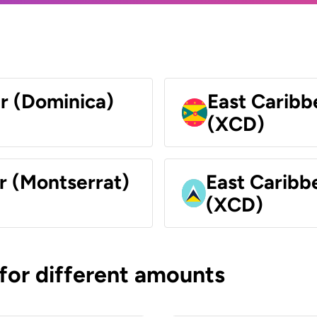
ar (Dominica)
East Caribb
(XCD)
r (Montserrat)
East Caribbe
(XCD)
 for different amounts