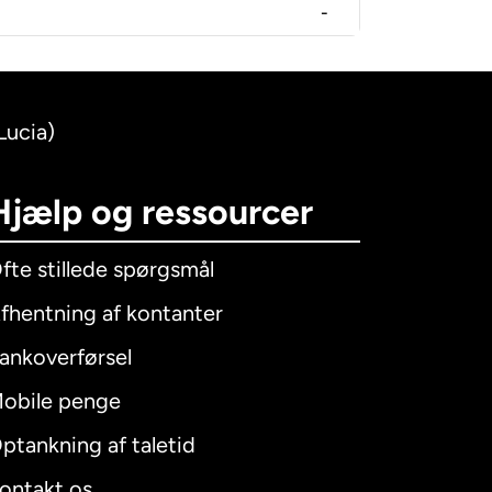
-
Lucia)
Hjælp og ressourcer
fte stillede spørgsmål
fhentning af kontanter
ankoverførsel
obile penge
ptankning af taletid
ontakt os