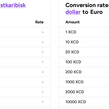
stkaribisk
Conversion rate
dollar
to
Euro
Rate
Amount
-
1
XCD
-
10
XCD
-
20
XCD
-
100
XCD
-
200
XCD
-
1000
XCD
-
2000
XCD
-
10000
XCD