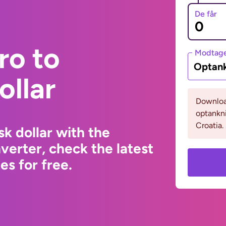
De får
ro to
Modtage
Optank
ollar
Download
optankni
Croatia.
sk dollar with the
erter, check the latest
s for free.