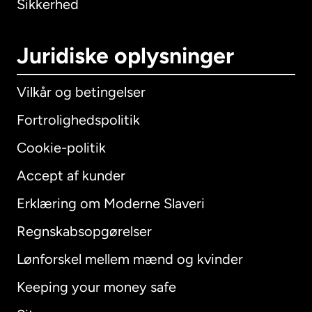
Sikkerhed
Juridiske oplysninger
Vilkår og betingelser
Fortrolighedspolitik
Cookie-politik
Accept af kunder
Erklæring om Moderne Slaveri
International
English
Regnskabsopgørelser
Lønforskel mellem mænd og kvinder
Keeping your money safe
Australien