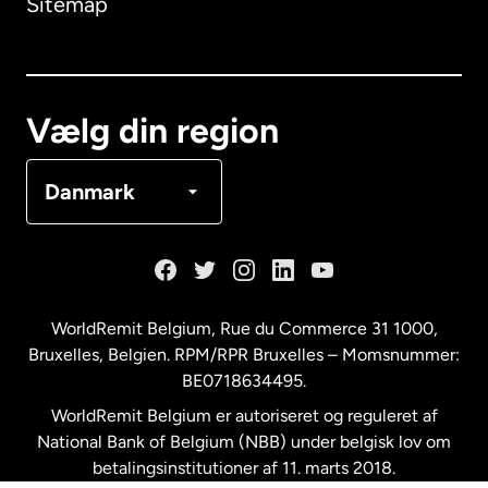
Sitemap
Canada
English
Canada
Français
Vælg din region
Danmark
Danmark
Frankrig
Holland
WorldRemit Belgium,
Rue du Commerce 31 1000
,
Bruxelles, Belgien. RPM/RPR Bruxelles – Momsnummer:
Malaysia
BE0718634495.
WorldRemit Belgium er autoriseret og reguleret af
New Zealand
National Bank of Belgium (NBB) under belgisk lov om
betalingsinstitutioner af 11. marts 2018.