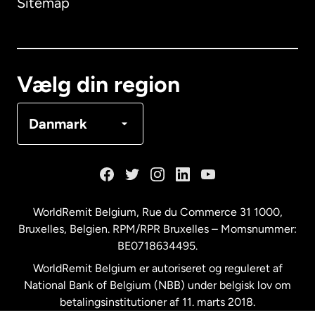
Sitemap
Canada
English
Canada
Français
Vælg din region
Danmark
Danmark
Frankrig
Holland
WorldRemit Belgium,
Rue du Commerce 31 1000
,
Bruxelles, Belgien. RPM/RPR Bruxelles – Momsnummer:
Malaysia
BE0718634495.
WorldRemit Belgium er autoriseret og reguleret af
New Zealand
National Bank of Belgium (NBB) under belgisk lov om
betalingsinstitutioner af 11. marts 2018.