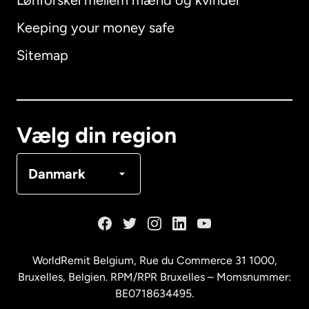
Lønforskel mellem mænd og kvinder
Keeping your money safe
Australien
Sitemap
Canada
English
Canada
Français
Vælg din region
Danmark
Danmark
Frankrig
Holland
WorldRemit Belgium,
Rue du Commerce 31 1000
,
Bruxelles, Belgien. RPM/RPR Bruxelles – Momsnummer:
Malaysia
BE0718634495.