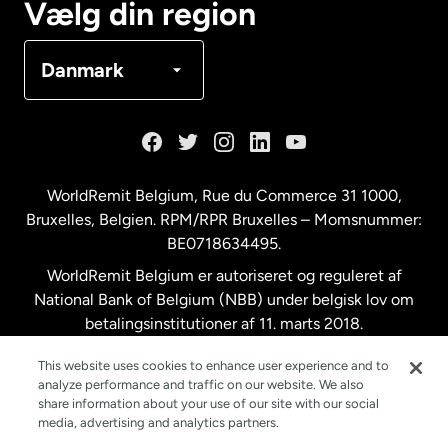
Vælg din region
Danmark
Danmark
Frankrig
Holland
WorldRemit Belgium,
Rue du Commerce 31 1000
,
Bruxelles, Belgien. RPM/RPR Bruxelles – Momsnummer:
Malaysia
BE0718634495.
WorldRemit Belgium er autoriseret og reguleret af
New Zealand
National Bank of Belgium (NBB) under belgisk lov om
betalingsinstitutioner af 11. marts 2018.
Registreringsnummer: 718634495.
Spanien
This website uses cookies to enhance user experience and to
analyze performance and traffic on our website. We also
share information about your use of our site with our social
Storbritannien
media, advertising and analytics partners.