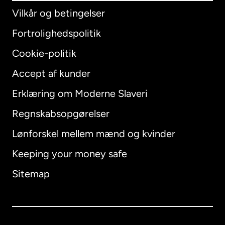
Vilkår og betingelser
Fortrolighedspolitik
Cookie-politik
Accept af kunder
Erklæring om Moderne Slaveri
International
English
Regnskabsopgørelser
Lønforskel mellem mænd og kvinder
Keeping your money safe
Australien
Sitemap
Canada
English
Canada
Français