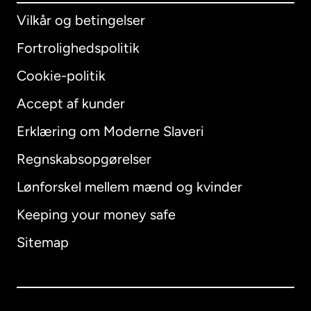
Vilkår og betingelser
Fortrolighedspolitik
Cookie-politik
Accept af kunder
Erklæring om Moderne Slaveri
International
English
Regnskabsopgørelser
Lønforskel mellem mænd og kvinder
Keeping your money safe
Australien
Sitemap
Canada
English
Canada
Français