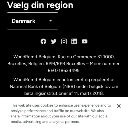
Vælg din region
Danmark
Danmark
Frankrig
Holland
WorldRemit Belgium,
Rue du Commerce 31 1000
,
Bruxelles, Belgien. RPM/RPR Bruxelles – Momsnummer:
Malaysia
BE0718634495.
WorldRemit Belgium er autoriseret og reguleret af
New Zealand
National Bank of Belgium (NBB) under belgisk lov om
betalingsinstitutioner af 11. marts 2018.
Registreringsnummer: 718634495.
Spanien
This website uses cookies to enhance user experience and to
analyze performance and traffic on our website. We also
share information about your use of our site with our social
Storbritannien
media, advertising and analytics partners.