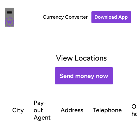
Currency Converter
Download App
View Locations
Send money now
Pay-
O
City
out
Address
Telephone
h
Agent