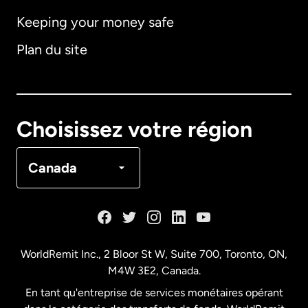
Keeping your money safe
Allemagne
Plan du site
Australie
Canada
English
Choisissez votre région
Canada
Français
Canada
Danemark
Espagne
WorldRemit Inc., 2 Bloor St W, Suite 700, Toronto, ON,
M4W 3E2, Canada.
États-Unis
English
En tant qu'entreprise de services monétaires opérant