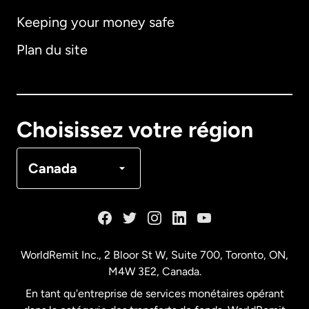
Keeping your money safe
Allemagne
Plan du site
Australie
Canada
English
Choisissez votre région
Canada
Français
Canada
Danemark
Espagne
WorldRemit Inc., 2 Bloor St W, Suite 700, Toronto, ON,
M4W 3E2, Canada.
États-Unis
English
En tant qu'entreprise de services monétaires opérant