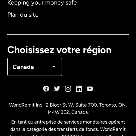
Keeping your money safe
Allemagne
Plan du site
Australie
Canada
English
Choisissez votre région
Canada
Français
Canada
Danemark
Espagne
WorldRemit Inc., 2 Bloor St W, Suite 700, Toronto, ON,
M4W 3E2, Canada.
États-Unis
English
En tant qu'entreprise de services monétaires opérant
dans la catégorie des transferts de fonds, WorldRemit