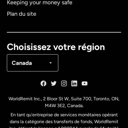
Keeping your money safe
Allemagne
Plan du site
Australie
Canada
English
Choisissez votre région
Canada
Français
Canada
Danemark
Espagne
WorldRemit Inc., 2 Bloor St W, Suite 700, Toronto, ON,
M4W 3E2, Canada.
États-Unis
English
En tant qu'entreprise de services monétaires opérant
dans la catégorie des transferts de fonds, WorldRemit