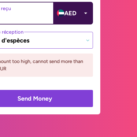
 reçu
AED
 réception
t d'espèces
ount too high, cannot send more than
EUR
Send Money