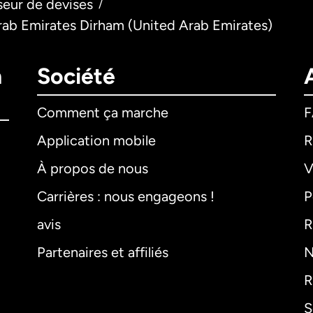
seur de devises
/
rab Emirates Dirham (United Arab Emirates)
n
Société
Comment ça marche
Application mobile
R
À propos de nous
V
Carrières : nous engageons !
P
avis
R
Partenaires et affiliés
N
R
S