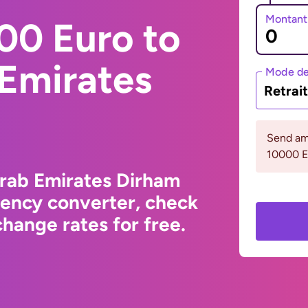
Montant
00 Euro to
 Emirates
Mode de
Retrai
Send am
10000 
Arab Emirates Dirham
rency converter, check
hange rates for free.