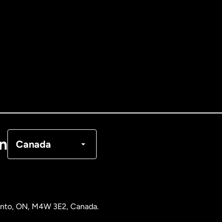
Allemagne
Australie
Canada
English
Canada
Français
on
Canada
Danemark
Espagne
ronto, ON, M4W 3E2, Canada.