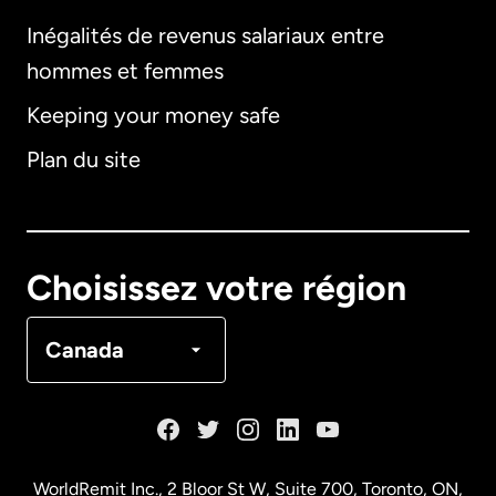
Inégalités de revenus salariaux entre
hommes et femmes
Keeping your money safe
Allemagne
Plan du site
Australie
Canada
English
Choisissez votre région
Canada
Français
Canada
Danemark
Espagne
WorldRemit Inc., 2 Bloor St W, Suite 700, Toronto, ON,