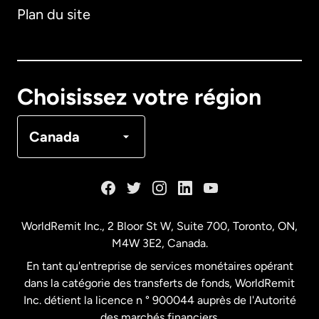
Plan du site
Australie
Canada
English
Choisissez votre région
Canada
Français
Canada
Danemark
Espagne
WorldRemit Inc., 2 Bloor St W, Suite 700, Toronto, ON,
M4W 3E2, Canada.
États-Unis
English
En tant qu'entreprise de services monétaires opérant
dans la catégorie des transferts de fonds, WorldRemit
États-Unis
Español
Inc. détient la licence n ° 900044 auprès de l'Autorité
des marchés financiers.