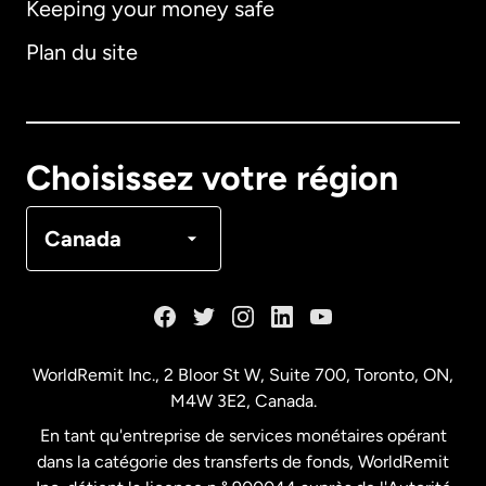
Keeping your money safe
Allemagne
Plan du site
Australie
Canada
English
Choisissez votre région
Canada
Français
Canada
Danemark
Espagne
WorldRemit Inc., 2 Bloor St W, Suite 700, Toronto, ON,
M4W 3E2, Canada.
États-Unis
English
En tant qu'entreprise de services monétaires opérant
dans la catégorie des transferts de fonds, WorldRemit