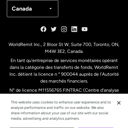
Canada
Français
Canada
Danemark
Espagne
WorldRemit Inc., 2 Bloor St W, Suite 700, Toronto, ON,
M4W 3E2, Canada.
États-Unis
English
En tant qu'entreprise de services monétaires opérant
dans la catégorie des transferts de fonds, WorldRemit
États-Unis
Español
Inc. détient la licence n ° 900044 auprès de l'Autorité
des marchés financiers.
N° de licence M11556765 FINTRAC (Centre d'analyse
France
des opérations et déclarations financières du Canada)
This website uses cookies to enhance user experience and to
analyze performance and traffic on our website. We also
Malaisie
share information about your use of our site with our social
media, advertising and analytics partners.
Nouvelle-Zélande