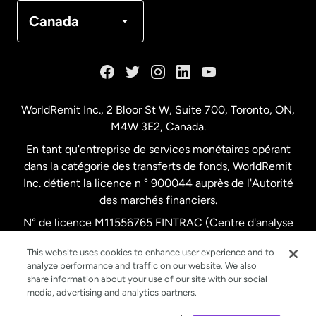
Canada
Français
Canada
Danemark
Espagne
WorldRemit Inc., 2 Bloor St W, Suite 700, Toronto, ON,
M4W 3E2, Canada.
États-Unis
English
En tant qu'entreprise de services monétaires opérant
dans la catégorie des transferts de fonds, WorldRemit
États-Unis
Español
Inc. détient la licence n ° 900044 auprès de l'Autorité
des marchés financiers.
N° de licence M11556765 FINTRAC (Centre d'analyse
France
des opérations et déclarations financières du Canada)
This website uses cookies to enhance user experience and to
analyze performance and traffic on our website. We also
Malaisie
share information about your use of our site with our social
media, advertising and analytics partners.
Nouvelle-Zélande