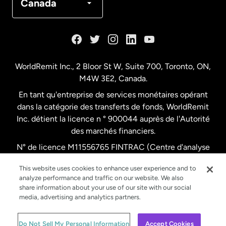
Canada
Danemark
Espagne
WorldRemit Inc., 2 Bloor St W, Suite 700, Toronto, ON,
M4W 3E2, Canada.
États-Unis
English
En tant qu'entreprise de services monétaires opérant
dans la catégorie des transferts de fonds, WorldRemit
États-Unis
Español
Inc. détient la licence n ° 900044 auprès de l'Autorité
des marchés financiers.
N° de licence M11556765 FINTRAC (Centre d'analyse
France
des opérations et déclarations financières du Canada)
This website uses cookies to enhance user experience and to
analyze performance and traffic on our website. We also
Malaisie
share information about your use of our site with our social
media, advertising and analytics partners.
Nouvelle-Zélande
© WorldRemit 2024
Do Not Sell My Personal Information
Accept Cookies