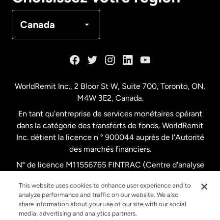
Canada
Français
Canada
Danemark
Espagne
WorldRemit Inc., 2 Bloor St W, Suite 700, Toronto, ON,
M4W 3E2, Canada.
États-Unis
English
En tant qu'entreprise de services monétaires opérant
dans la catégorie des transferts de fonds, WorldRemit
États-Unis
Español
Inc. détient la licence n ° 900044 auprès de l'Autorité
des marchés financiers.
N° de licence M11556765 FINTRAC (Centre d'analyse
France
des opérations et déclarations financières du Canada)
This website uses cookies to enhance user experience and to
analyze performance and traffic on our website. We also
Malaisie
share information about your use of our site with our social
media, advertising and analytics partners.