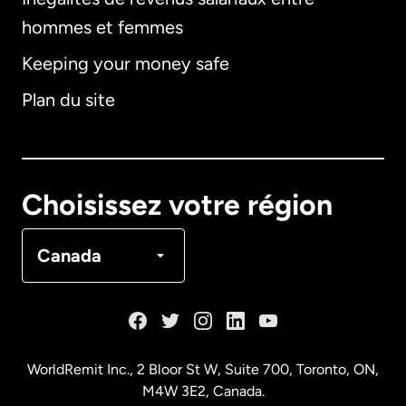
hommes et femmes
Keeping your money safe
Allemagne
Plan du site
Australie
Canada
English
Choisissez votre région
Canada
Français
Canada
Danemark
Espagne
WorldRemit Inc., 2 Bloor St W, Suite 700, Toronto, ON,
M4W 3E2, Canada.