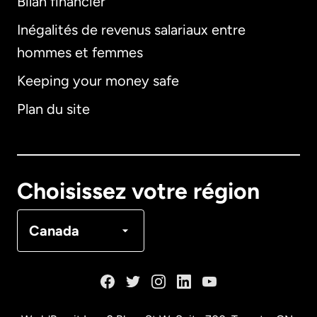
Bilan financier
International
English
Inégalités de revenus salariaux entre
hommes et femmes
Keeping your money safe
Allemagne
Plan du site
Australie
Canada
English
Choisissez votre région
Canada
Français
Canada
Danemark
Espagne