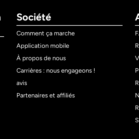
n
Société
Comment ça marche
Application mobile
R
À propos de nous
V
Carrières : nous engageons !
P
avis
R
Partenaires et affiliés
N
R
S