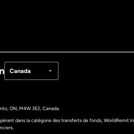
Allemagne
Australie
Canada
English
Canada
Français
on
Canada
Danemark
Espagne
ronto, ON, M4W 3E2, Canada.
États-Unis
English
pérant dans la catégorie des transferts de fonds, WorldRemit Inc
nciers.