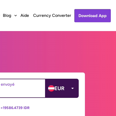
Blog
Aide
Currency Converter
Download App
 envoyé
EUR
 =
19586.4739 IDR