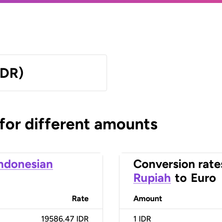
IDR)
 for different amounts
ndonesian
Conversion rate
Rupiah
to
Euro
Rate
Amount
19586.47 IDR
1
IDR