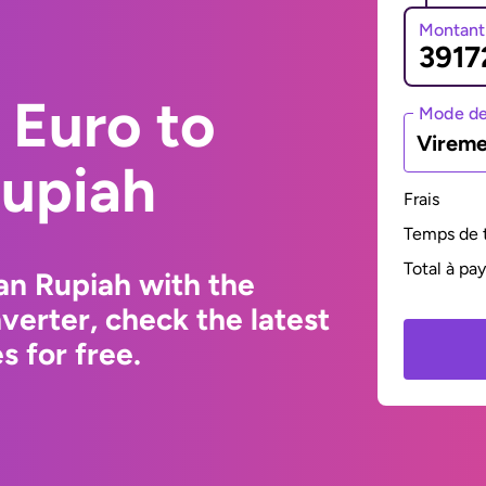
Montant
 Euro to
Mode de
Vireme
Rupiah
Frais
Temps de t
Total à pa
an Rupiah with the
erter, check the latest
 for free.