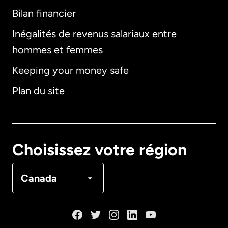
Bilan financier
International
English
Inégalités de revenus salariaux entre
hommes et femmes
Keeping your money safe
Allemagne
Plan du site
Australie
Canada
English
Choisissez votre région
Canada
Français
Canada
Danemark