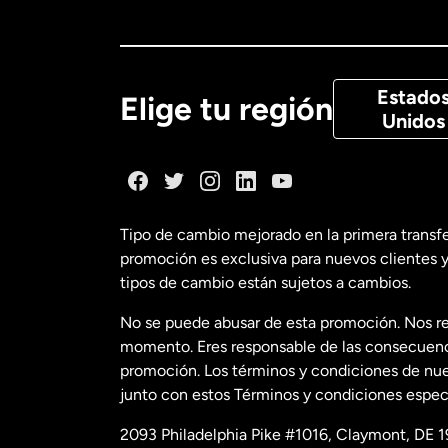
Canadá
Eng
Canadá
Fra
Estado
Elige tu región
Unidos
Dinamarca
España
Tipo de cambio mejorado en la primera transf
promoción es exclusiva para nuevos clientes y
Estados Uni
tipos de cambio están sujetos a cambios.
No se puede abusar de esta promoción. Nos re
Estados Uni
momento. Eres responsable de las consecuencia
promoción. Los términos y condiciones de nues
junto con estos Términos y condiciones especí
Francia
2093 Philadelphia Pike #1016, Claymont, DE 1