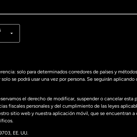
lish
nçais
s
erencia: solo para determinados corredores de países y métodos
 solo se podrá usar una vez por persona. Se seguirán aplicando 
dos
English
servamos el derecho de modificar, suspender o cancelar esta 
dos
Español
s fiscales personales y del cumplimiento de las leyes aplicab
tro sitio web y nuestra aplicación móvil, que se encuentran a 
ficos.
9703, EE. UU.