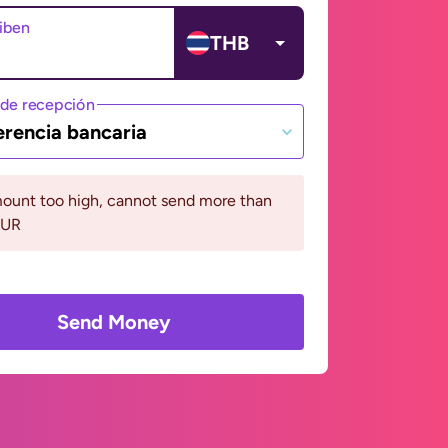
ciben
THB
de recepción
erencia bancaria
ount too high, cannot send more than
EUR
Send Money