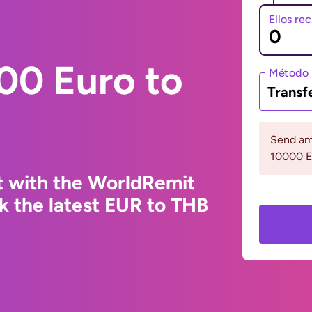
Ellos re
00 Euro to
Método 
Transf
Send am
10000 
t with the WorldRemit
k the latest EUR to THB