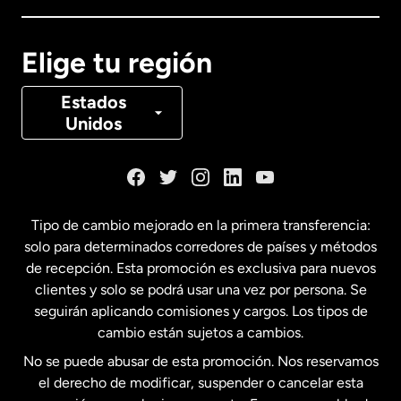
Canadá
English
Elige tu región
Canadá
Français
Estados
Unidos
Dinamarca
España
Tipo de cambio mejorado en la primera transferencia:
solo para determinados corredores de países y métodos
Estados Unidos
English
de recepción. Esta promoción es exclusiva para nuevos
clientes y solo se podrá usar una vez por persona. Se
seguirán aplicando comisiones y cargos. Los tipos de
Estados Unidos
Español
cambio están sujetos a cambios.
No se puede abusar de esta promoción. Nos reservamos
Francia
el derecho de modificar, suspender o cancelar esta