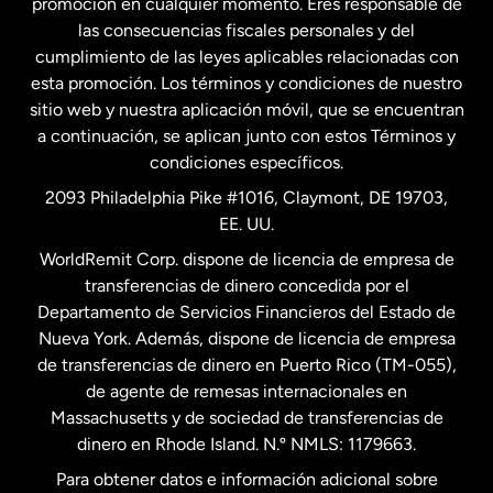
promoción en cualquier momento. Eres responsable de
las consecuencias fiscales personales y del
Malasia
cumplimiento de las leyes aplicables relacionadas con
esta promoción. Los términos y condiciones de nuestro
Nueva Zelanda
sitio web y nuestra aplicación móvil, que se encuentran
a continuación, se aplican junto con estos Términos y
condiciones específicos.
Países Bajos
2093 Philadelphia Pike #1016, Claymont, DE 19703,
EE. UU.
Reino Unido
WorldRemit Corp. dispone de licencia de empresa de
transferencias de dinero concedida por el
Suecia
Departamento de Servicios Financieros del Estado de
Nueva York. Además, dispone de licencia de empresa
de transferencias de dinero en Puerto Rico (TM-055),
de agente de remesas internacionales en
Massachusetts y de sociedad de transferencias de
dinero en Rhode Island. N.º NMLS: 1179663.
Para obtener datos e información adicional sobre