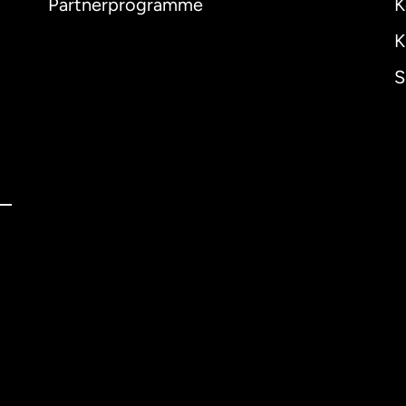
Partnerprogramme
K
K
S
ernational
English