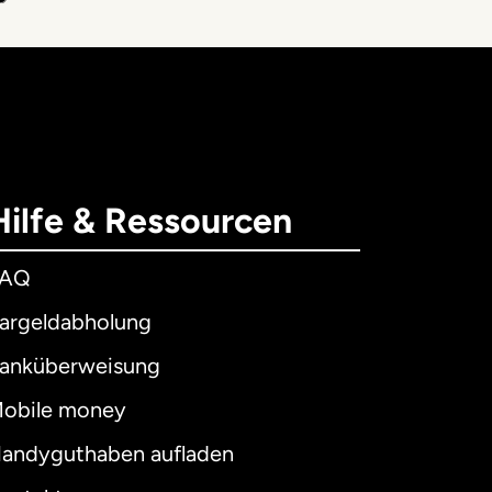
Hilfe & Ressourcen
FAQ
argeldabholung
anküberweisung
obile money
andyguthaben aufladen