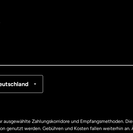
e
tralien
nemark
tschland
nkreich
eutschland
nada
English
nada
Français
nur ausgewählte Zahlungskorridore und Empfangsmethoden. Dies
son genutzt werden. Gebühren und Kosten fallen weiterhin an