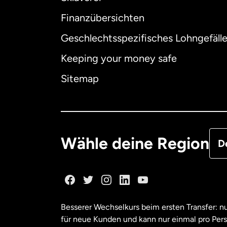
Finanzübersichten
Geschlechtsspezifisches Lohngefäll
Aus
Keeping your money safe
Dä
Sitemap
Deu
Fra
Wähle deine Region
D
Ka
Ka
Besserer Wechselkurs beim ersten Transfer: 
für neue Kunden und kann nur einmal pro Per