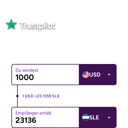
über dein Geld.
Gut
82.565+ Bewertungen
Du sendest
USD
1 USD =
23.1359 SLE
Empfänger erhält
SLE