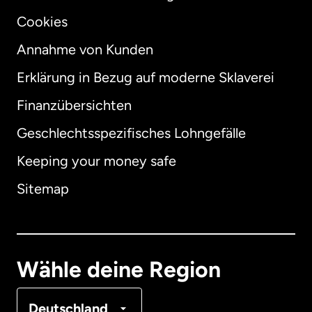
Cookies
Annahme von Kunden
Erklärung in Bezug auf moderne Sklaverei
International
English
Finanzübersichten
Geschlechtsspezifisches Lohngefälle
Keeping your money safe
Australien
Sitemap
Dänemark
Deutschland
Wähle deine Region
Frankreich
Deutschland