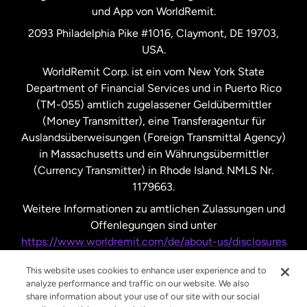
und App von WorldRemit.
Vereinigte Staaten
English
2093 Philadelphia Pike #1016, Claymont, DE 19703,
USA.
Vereinigte Staaten
Español
WorldRemit Corp. ist ein vom New York State
Department of Financial Services und in Puerto Rico
Vereinigtes Königreich
(TM-055) amtlich zugelassener Geldübermittler
(Money Transmitter), eine Transferagentur für
Auslandsüberweisungen (Foreign Transmittal Agency)
in Massachusetts und ein Währungsübermittler
(Currency Transmitter) in Rhode Island. NMLS Nr.
1179663.
Weitere Informationen zu amtlichen Zulassungen und
Offenlegungen sind unter
https://www.worldremit.com/de/about-us/disclosures
nachzulesen.
This website uses cookies to enhance user experience and to
analyze performance and traffic on our website. We also
share information about your use of our site with our social