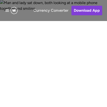
Currency Converter
Download App
Sende Geld nach
Sierra Leone
Schnelle, kostengünstige und sichere
Online-Geldtransfers nach Sierra
Leone aus den Vereinigten Staaten
von Amerika. Wähle eine
Empfangsmethode, bezahle deine
Transfer und behalte den Überblick