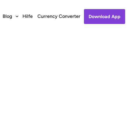
Blog
Hilfe
Currency Converter
Download App
ie BDO Unibank