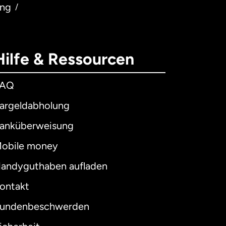
ung
/
Hilfe & Ressourcen
FAQ
argeldabholung
anküberweisung
obile money
andyguthaben aufladen
ontakt
undenbeschwerden