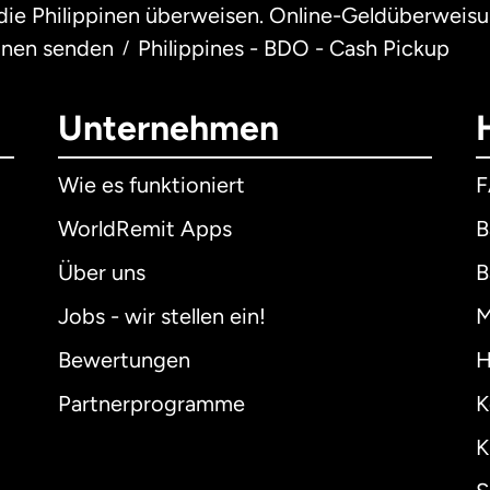
 die Philippinen überweisen. Online-Geldüberweis
pinen senden
Philippines - BDO - Cash Pickup
/
Unternehmen
Wie es funktioniert
WorldRemit Apps
B
Über uns
B
Jobs - wir stellen ein!
M
Bewertungen
H
Partnerprogramme
K
K