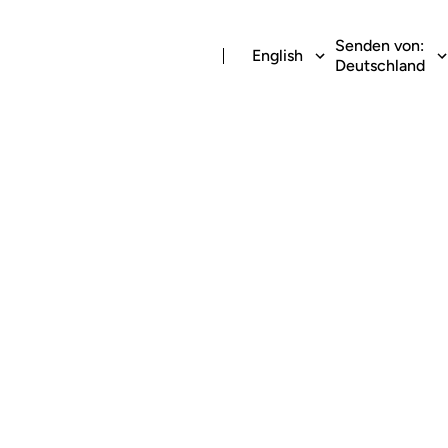
Senden von:
English
Deutschland
eldabholung an d
senden