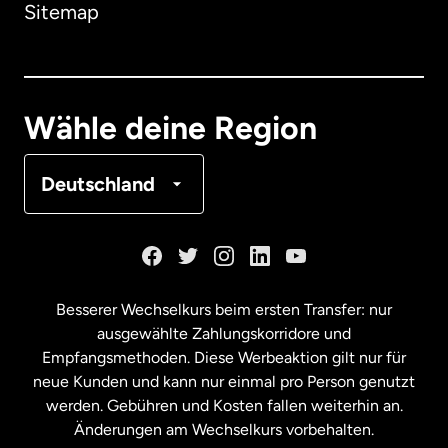
Sitemap
Dänemark
Deutschland
Wähle deine Region
Frankreich
Deutschland
Kanada
English
Kanada
Français
Besserer Wechselkurs beim ersten Transfer: nur
ausgewählte Zahlungskorridore und
Malaysia
Empfangsmethoden. Diese Werbeaktion gilt nur für
neue Kunden und kann nur einmal pro Person genutzt
werden. Gebühren und Kosten fallen weiterhin an.
Neuseeland
Änderungen am Wechselkurs vorbehalten.