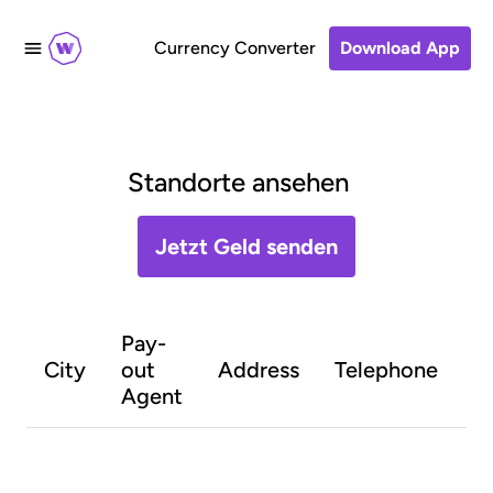
Currency Converter
Download App
Standorte ansehen
Jetzt Geld senden
Pay-
O
City
out
Address
Telephone
h
Agent