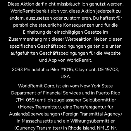
Diese Aktion darf nicht missbräuchlich genutzt werden.
Niederlande
WorldRemit behält sich vor, diese Aktion jederzeit zu
ändern, auszusetzen oder zu stornieren. Du haftest für
persönliche steuerliche Konsequenzen und für die
Schweden
Einhaltung der einschlägigen Gesetze im
Zusammenhang mit dieser Werbeaktion. Neben diesen
Spanien
spezifischen Geschäftsbedingungen gelten die unten
aufgeführten Geschäftsbedingungen für die Website
und App von WorldRemit.
Vereinigte Staaten
English
2093 Philadelphia Pike #1016, Claymont, DE 19703,
USA.
Vereinigte Staaten
Español
WorldRemit Corp. ist ein vom New York State
Department of Financial Services und in Puerto Rico
Vereinigtes Königreich
(TM-055) amtlich zugelassener Geldübermittler
(Money Transmitter), eine Transferagentur für
Auslandsüberweisungen (Foreign Transmittal Agency)
in Massachusetts und ein Währungsübermittler
(Currency Transmitter) in Rhode Island. NMLS Nr.