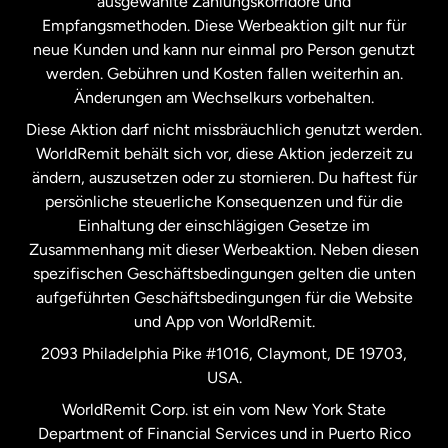
ausgewählte Zahlungskorridore und
Malaysia
Empfangsmethoden. Diese Werbeaktion gilt nur für
neue Kunden und kann nur einmal pro Person genutzt
werden. Gebühren und Kosten fallen weiterhin an.
Neuseeland
Änderungen am Wechselkurs vorbehalten.
Diese Aktion darf nicht missbräuchlich genutzt werden.
Niederlande
WorldRemit behält sich vor, diese Aktion jederzeit zu
ändern, auszusetzen oder zu stornieren. Du haftest für
persönliche steuerliche Konsequenzen und für die
Schweden
Einhaltung der einschlägigen Gesetze im
Zusammenhang mit dieser Werbeaktion. Neben diesen
Spanien
spezifischen Geschäftsbedingungen gelten die unten
aufgeführten Geschäftsbedingungen für die Website
und App von WorldRemit.
Vereinigte Staaten
English
2093 Philadelphia Pike #1016, Claymont, DE 19703,
USA.
Vereinigte Staaten
Español
WorldRemit Corp. ist ein vom New York State
Department of Financial Services und in Puerto Rico