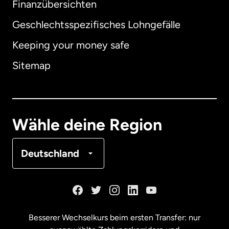
Finanzübersichten
Geschlechtsspezifisches Lohngefälle
Keeping your money safe
Australien
Sitemap
Dänemark
Deutschland
Wähle deine Region
Frankreich
Deutschland
Kanada
English
Kanada
Français
Besserer Wechselkurs beim ersten Transfer: nur