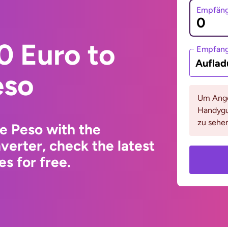
Empfäng
0 Euro to
Empfan
Auflad
eso
Um Ange
Handygu
zu sehen
e Peso with the
erter, check the latest
s for free.