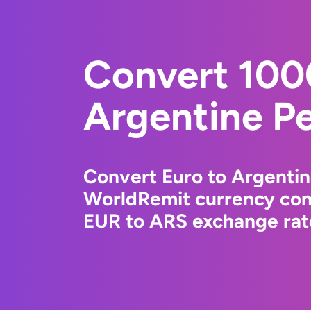
Convert 100
Argentine P
Convert Euro to Argentin
WorldRemit currency conv
EUR to ARS exchange rate