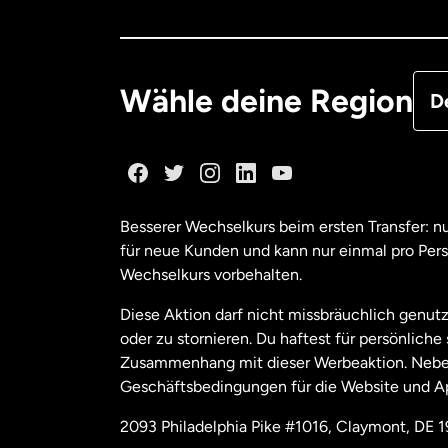
Deu
Fra
Wähle deine Region
D
Ka
Ka
Besserer Wechselkurs beim ersten Transfer: 
für neue Kunden und kann nur einmal pro Per
Mal
Wechselkurs vorbehalten.
Diese Aktion darf nicht missbräuchlich genutz
Ne
oder zu stornieren. Du haftest für persönlich
Zusammenhang mit dieser Werbeaktion. Neben
Geschäftsbedingungen für die Website und A
Nie
2093 Philadelphia Pike #1016, Claymont, DE 