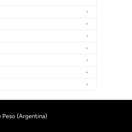
-
-
-
-
-
-
-
e Peso (Argentina)