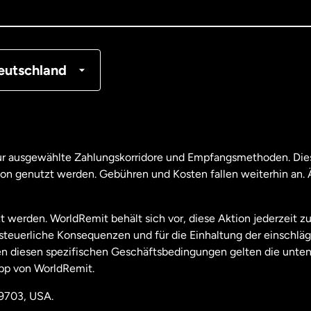
tschland
nkreich
eutschland
nada
English
nada
Français
nur ausgewählte Zahlungskorridore und Empfangsmethoden. Dies
son genutzt werden. Gebühren und Kosten fallen weiterhin an
aysia
t werden. WorldRemit behält sich vor, diese Aktion jederzeit z
useeland
e steuerliche Konsequenzen und für die Einhaltung der einschl
 diesen spezifischen Geschäftsbedingungen gelten die unten
pp von WorldRemit.
derlande
19703, USA.