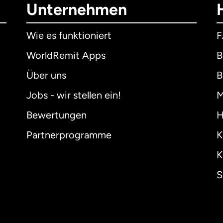
Unternehmen
Wie es funktioniert
WorldRemit Apps
B
Über uns
B
Jobs - wir stellen ein!
M
Bewertungen
H
Partnerprogramme
K
K
S