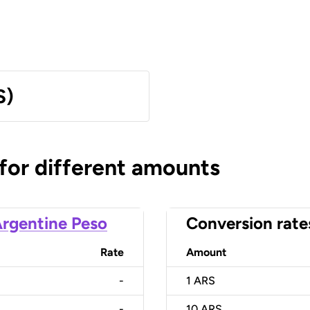
S)
 for different amounts
rgentine Peso
Conversion rate
Rate
Amount
-
1
ARS
-
10
ARS