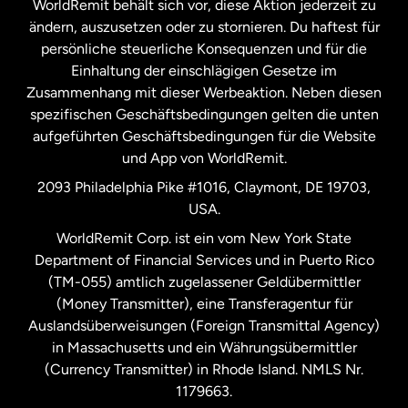
WorldRemit behält sich vor, diese Aktion jederzeit zu
ändern, auszusetzen oder zu stornieren. Du haftest für
persönliche steuerliche Konsequenzen und für die
Schweden
Einhaltung der einschlägigen Gesetze im
Zusammenhang mit dieser Werbeaktion. Neben diesen
Spanien
spezifischen Geschäftsbedingungen gelten die unten
aufgeführten Geschäftsbedingungen für die Website
und App von WorldRemit.
Vereinigte Staaten
English
2093 Philadelphia Pike #1016, Claymont, DE 19703,
USA.
Vereinigte Staaten
Español
WorldRemit Corp. ist ein vom New York State
Department of Financial Services und in Puerto Rico
Vereinigtes Königreich
(TM-055) amtlich zugelassener Geldübermittler
(Money Transmitter), eine Transferagentur für
Auslandsüberweisungen (Foreign Transmittal Agency)
in Massachusetts und ein Währungsübermittler
(Currency Transmitter) in Rhode Island. NMLS Nr.
1179663.