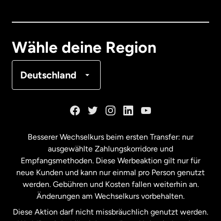
Dänemark
Deutschland
Wähle deine Region
Frankreich
Deutschland
Kanada
English
Kanada
Français
Besserer Wechselkurs beim ersten Transfer: nur
ausgewählte Zahlungskorridore und
Malaysia
Empfangsmethoden. Diese Werbeaktion gilt nur für
neue Kunden und kann nur einmal pro Person genutzt
werden. Gebühren und Kosten fallen weiterhin an.
Neuseeland
Änderungen am Wechselkurs vorbehalten.
Diese Aktion darf nicht missbräuchlich genutzt werden.
Niederlande