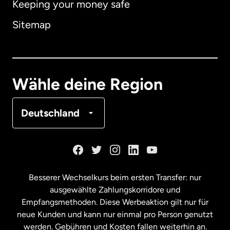
Keeping your money safe
Australien
Sitemap
Dänemark
Deutschland
Wähle deine Region
Frankreich
Deutschland
Kanada
English
Kanada
Français
Besserer Wechselkurs beim ersten Transfer: nur
ausgewählte Zahlungskorridore und
Malaysia
Empfangsmethoden. Diese Werbeaktion gilt nur für
neue Kunden und kann nur einmal pro Person genutzt
werden. Gebühren und Kosten fallen weiterhin an.