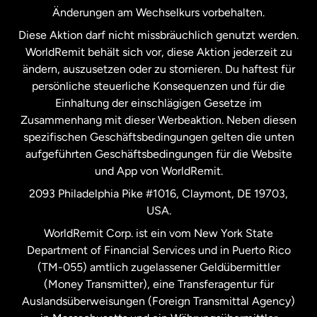
Neuseeland
Änderungen am Wechselkurs vorbehalten.
Diese Aktion darf nicht missbräuchlich genutzt werden.
Niederlande
WorldRemit behält sich vor, diese Aktion jederzeit zu
ändern, auszusetzen oder zu stornieren. Du haftest für
persönliche steuerliche Konsequenzen und für die
Schweden
Einhaltung der einschlägigen Gesetze im
Zusammenhang mit dieser Werbeaktion. Neben diesen
Spanien
spezifischen Geschäftsbedingungen gelten die unten
aufgeführten Geschäftsbedingungen für die Website
und App von WorldRemit.
Vereinigte Staaten
English
2093 Philadelphia Pike #1016, Claymont, DE 19703,
USA.
Vereinigte Staaten
Español
WorldRemit Corp. ist ein vom New York State
Department of Financial Services und in Puerto Rico
Vereinigtes Königreich
(TM-055) amtlich zugelassener Geldübermittler
(Money Transmitter), eine Transferagentur für
Auslandsüberweisungen (Foreign Transmittal Agency)