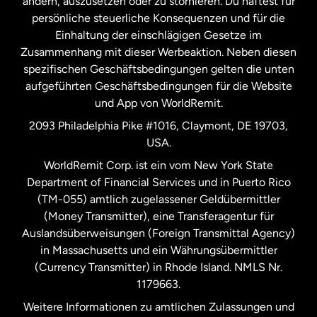
ändern, auszusetzen oder zu stornieren. Du haftest für
persönliche steuerliche Konsequenzen und für die
Schweden
Einhaltung der einschlägigen Gesetze im
Zusammenhang mit dieser Werbeaktion. Neben diesen
Spanien
spezifischen Geschäftsbedingungen gelten die unten
aufgeführten Geschäftsbedingungen für die Website
und App von WorldRemit.
Vereinigte Staaten
English
2093 Philadelphia Pike #1016, Claymont, DE 19703,
USA.
Vereinigte Staaten
Español
WorldRemit Corp. ist ein vom New York State
Department of Financial Services und in Puerto Rico
Vereinigtes Königreich
(TM-055) amtlich zugelassener Geldübermittler
(Money Transmitter), eine Transferagentur für
Auslandsüberweisungen (Foreign Transmittal Agency)
in Massachusetts und ein Währungsübermittler
(Currency Transmitter) in Rhode Island. NMLS Nr.
1179663.
Weitere Informationen zu amtlichen Zulassungen und