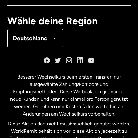
Deutschland
Wähle deine Region
Frankreich
Deutschland
Kanada
English
Kanada
Français
Besserer Wechselkurs beim ersten Transfer: nur
ausgewählte Zahlungskorridore und
Malaysia
Empfangsmethoden. Diese Werbeaktion gilt nur für
neue Kunden und kann nur einmal pro Person genutzt
werden. Gebühren und Kosten fallen weiterhin an.
Neuseeland
Änderungen am Wechselkurs vorbehalten.
Diese Aktion darf nicht missbräuchlich genutzt werden.
Niederlande
WorldRemit behält sich vor, diese Aktion jederzeit zu