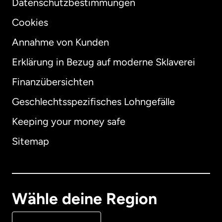
Datenschutzbestimmungen
Cookies
Annahme von Kunden
Erklärung in Bezug auf moderne Sklaverei
International
English
Finanzübersichten
Geschlechtsspezifisches Lohngefälle
Keeping your money safe
Australien
Sitemap
Dänemark
Deutschland
Wähle deine Region
Frankreich