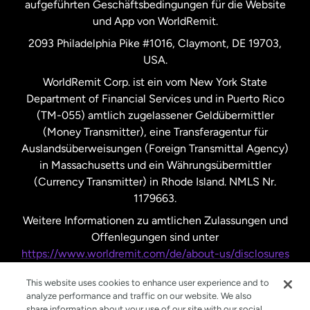
aufgeführten Geschäftsbedingungen für die Website
und App von WorldRemit.
Vereinigte Staaten
English
2093 Philadelphia Pike #1016, Claymont, DE 19703,
USA.
Vereinigte Staaten
Español
WorldRemit Corp. ist ein vom New York State
Department of Financial Services und in Puerto Rico
Vereinigtes Königreich
(TM-055) amtlich zugelassener Geldübermittler
(Money Transmitter), eine Transferagentur für
Auslandsüberweisungen (Foreign Transmittal Agency)
in Massachusetts und ein Währungsübermittler
(Currency Transmitter) in Rhode Island. NMLS Nr.
1179663.
Weitere Informationen zu amtlichen Zulassungen und
Offenlegungen sind unter
https://www.worldremit.com/de/about-us/disclosures
nachzulesen.
This website uses cookies to enhance user experience and to
analyze performance and traffic on our website. We also
share information about your use of our site with our social